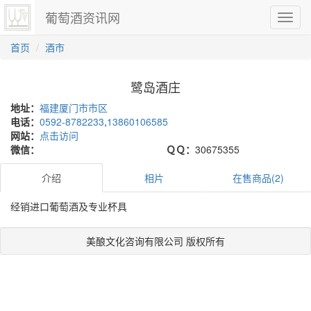
葡萄酒资讯网
切
换
导
首页
酒市
航
鹭岛酒庄
地址：
福建厦门市市区
电话：
0592-8782233
,
13860106585
网站：
点击访问
微信：
ＱＱ：
30675355
介绍
相片
在售商品(2)
经销进口葡萄酒及专业杯具
美酿文化咨询有限公司 版权所有