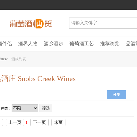
酒伴侣
酒界人物
酒乡漫步
葡萄酒工艺
推荐浏览
品酒
nes>
酒款列表
 Snobs Creek Wines
分享
种类：
页
上一页
下一页
末页
1