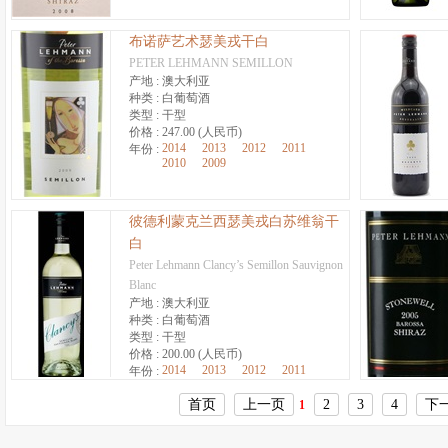
布诺萨艺术瑟美戎干白
PETER LEHMANN SEMILLON
产地 :
澳大利亚
种类 :
白葡萄酒
类型 :
干型
价格 :
247.00 (人民币)
2014
2013
2012
2011
年份 :
2010
2009
彼德利蒙克兰西瑟美戎白苏维翁干
白
Peter Lehmann Clancy’s Semillon Sauvignon
Blanc
产地 :
澳大利亚
种类 :
白葡萄酒
类型 :
干型
价格 :
200.00 (人民币)
2014
2013
2012
2011
年份 :
2010
2009
2008
首页
上一页
2
3
4
下
1